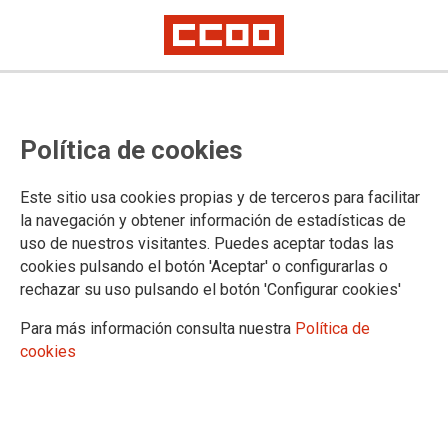
Recogida solidaria con la
Política de cookies
Plataforma Bienvenidos
Refugiados
Este sitio usa cookies propias y de terceros para facilitar
la navegación y obtener información de estadísticas de
uso de nuestros visitantes. Puedes aceptar todas las
Estaremos recogiendo y clasificando la ropa en un local
cookies pulsando el botón 'Aceptar' o configurarlas o
cedido en la calle Duquesa de la Victoria 75 de Logroño, los
rechazar su uso pulsando el botón 'Configurar cookies'
jueves y viernes en horario de 11h a 14h y de 17h a 20h y los
sábados de 11h a 14h, desde el 27 de marzo hasta el 12 de
Para más información consulta nuestra
Política de
abril, último día de recogida.
cookies
28/03/2025.
La Plataforma Bienvenidos
Refugiados de La Rioja inicia este