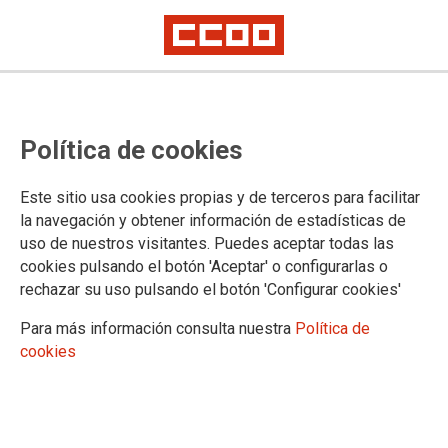
CONOCE CCOO
Política de cookies
XII Congreso
XIII Congreso
Este sitio usa cookies propias y de terceros para facilitar
la navegación y obtener información de estadísticas de
uso de nuestros visitantes. Puedes aceptar todas las
cookies pulsando el botón 'Aceptar' o configurarlas o
ASESORAMIENTO LABORAL, SOCIAL Y SINDICAL DE
rechazar su uso pulsando el botón 'Configurar cookies'
CCOO DE LA RIOJA
CCOO tiene como objetivo prioritario garantizar y defender
Para más información consulta nuestra
Política de
los derechos laborales y sociales de los trabajadores y
cookies
trabajadoras en general, con una atención especial hacia sus
afiliados y afiliadas.
Para alcanzar este objetivo, CCOO se ha dotado de unos
servicios, que constituyen uno de los pilares importantes del