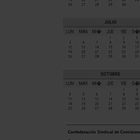
26
27
28
29
30
JULIO
LUN
MAR
MI�
JUE
VIE
S�
1
2
3
5
6
7
8
9
10
12
13
14
15
16
17
19
20
21
22
23
24
26
27
28
29
30
31
OCTUBRE
LUN
MAR
MI�
JUE
VIE
S�
1
2
4
5
6
7
8
9
11
12
13
14
15
16
18
19
20
21
22
23
25
26
27
28
29
30
Confederación Sindical de Comision