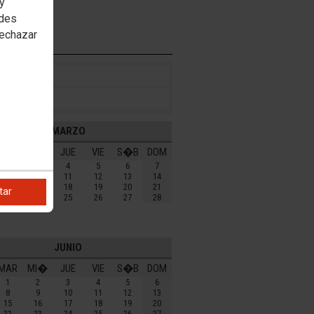
 y
edes
rechazar
MARZO
MAR
MI�
JUE
VIE
S�B
DOM
2
3
4
5
6
7
9
10
11
12
13
14
16
17
18
19
20
21
tar
23
24
25
26
27
28
30
31
JUNIO
MAR
MI�
JUE
VIE
S�B
DOM
1
2
3
4
5
6
8
9
10
11
12
13
15
16
17
18
19
20
22
23
24
25
26
27