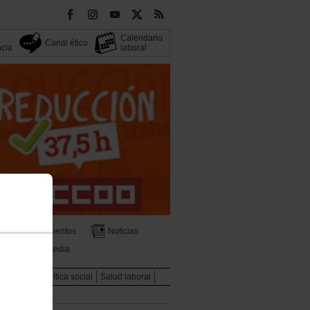
Calendario
Canal ético
ncia
laboral
Documentos
Noticias
Multimedia
Mujeres
Política social
Salud laboral