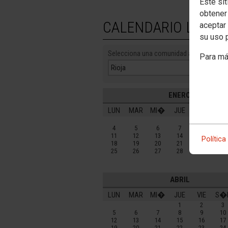
Este sit
obtener
CALENDARIO LABOR
aceptar 
su uso 
Selecciona una comunidad autónoma:
Para má
ENERO
LUN
MAR
MI�
JUE
VIE
S�
1
2
4
5
6
7
8
9
11
12
13
14
15
16
Política
18
19
20
21
22
23
25
26
27
28
29
30
ABRIL
LUN
MAR
MI�
JUE
VIE
S�
1
2
3
5
6
7
8
9
10
12
13
14
15
16
17
19
20
21
22
23
24