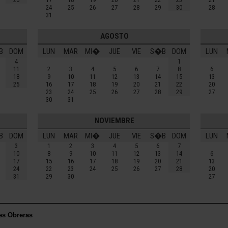
24
25
26
27
28
29
30
28
31
AGOSTO
B
DOM
LUN
MAR
MI�
JUE
VIE
S�B
DOM
LUN
4
1
11
2
3
4
5
6
7
8
6
18
9
10
11
12
13
14
15
13
25
16
17
18
19
20
21
22
20
23
24
25
26
27
28
29
27
30
31
NOVIEMBRE
B
DOM
LUN
MAR
MI�
JUE
VIE
S�B
DOM
LUN
3
1
2
3
4
5
6
7
10
8
9
10
11
12
13
14
6
17
15
16
17
18
19
20
21
13
24
22
23
24
25
26
27
28
20
31
29
30
27
es Obreras