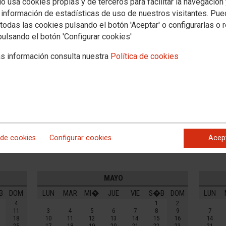
io usa cookies propias y de terceros para facilitar la navegación
 información de estadísticas de uso de nuestros visitantes. Pu
AL RIOJA
todas las cookies pulsando el botón 'Aceptar' o configurarlas o 
pulsando el botón 'Configurar cookies'
Festivo comunidades autónomas
s información consulta nuestra
Política de cookies
Festivo nacional
FEBRERO
B
DOM
LUN
MAR
MI�
JUE
VIE
S�B
DOM
LUN
3
1
2
3
4
5
6
7
1
10
8
9
10
11
12
13
14
8
17
15
16
17
18
19
20
21
15
 de cookies
Configurar cookies
Acep
24
22
23
24
25
26
27
28
22
31
29
MAYO
B
DOM
LUN
MAR
MI�
JUE
VIE
S�B
DOM
LUN
4
1
2
11
3
4
5
6
7
8
9
7
18
10
11
12
13
14
15
16
14
25
17
18
19
20
21
22
23
21