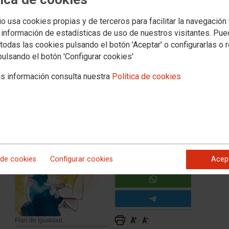
de Igualdad en Santos Ochoa
io usa cookies propias y de terceros para facilitar la navegación
 información de estadísticas de uso de nuestros visitantes. Pu
todas las cookies pulsando el botón 'Aceptar' o configurarlas o 
pulsando el botón 'Configurar cookies'
, Promoción, Formación, Comunicación y lenguaje … que
aborales de la plantilla. También se revisará y actualizará
s información consulta nuestra
Política de cookies
 por razón de sexo.
e
an
 de cookies
Configurar cookies
Acep
Plan de Igualdad