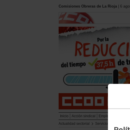
Comisiones Obreras de La Rioja
| 6 ago
Inicio
Acción sindical
Empleo
Formació
Actualidad sectorial
Servicios
Actualid
Polí