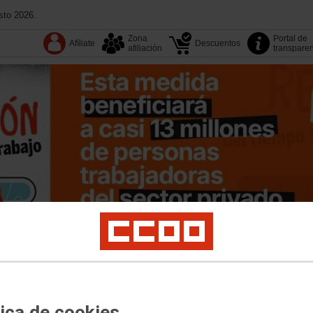
sto 2026.
Zona
Portal de
Afíliate
Descuentos
afiliación
transpare
XIII Congreso
Tu sindicato
Buscador
Sectores
n
Institucional
Jóvenes
Medio ambiente
Migraciones
Movimientos sociales
ad
tica de cookies