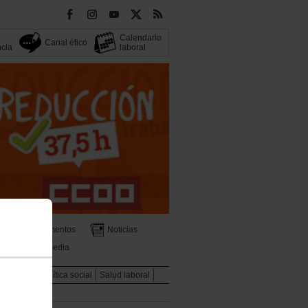
Calendario
Canal ético
ncia
laboral
Documentos
Noticias
Multimedia
Mujeres
Política social
Salud laboral