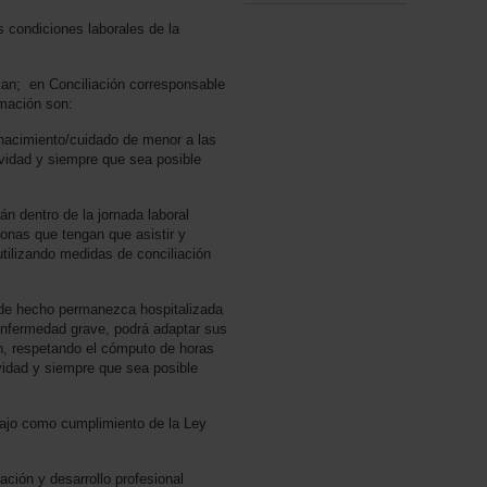
 condiciones laborales de la
lan; en Conciliación corresponsable
ormación son:
nacimiento/cuidado de menor a las
ividad y siempre que sea posible
 dentro de la jornada laboral
sonas que tengan que asistir y
tilizando medidas de conciliación
 hecho permanezca hospitalizada
enfermedad grave, podrá adaptar sus
n, respetando el cómputo de horas
vidad y siempre que sea posible
jo como cumplimiento de la Ley
ón y desarrollo profesional