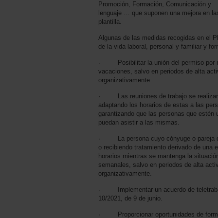
Promoción, Formación, Comunicación y
lenguaje … que suponen una mejora en las
plantilla.
Algunas de las medidas recogidas en el P
de la vida laboral, personal y familiar y f
· Posibilitar la unión del permiso por 
vacaciones, salvo en periodos de alta act
organizativamente.
· Las reuniones de trabajo se realizarán
adaptando los horarios de estas a las per
garantizando que las personas que estén u
puedan asistir a las mismas.
· La persona cuyo cónyuge o pareja de
o recibiendo tratamiento derivado de una 
horarios mientras se mantenga la situació
semanales, salvo en periodos de alta acti
organizativamente.
· Implementar un acuerdo de teletraba
10/2021, de 9 de junio.
· Proporcionar oportunidades de formaci