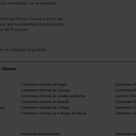
ción coordinado con el personal
tocolo por Acoso Sexual y acoso por
nual que se presentará a la Comisión
ad del Protocolo.
n la lucha por la igualdad.
s Obreras
Comisiones Obreras de Aragón
Comisiones Ob
Comisiones Obreras de Canarias
Comisiones O
Comisiones Obreras de Castilla-La Mancha
Comissió Obre
Comisiones Obreras de Euskadi
Comisiones O
cia
Comisiones Obreras de La Rioja
Comisiones O
Comisiones Obreras de la Región de Murcia
Comisiones O
Federación de Enseñanza
Federación de