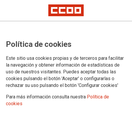
Negociación convenio comercio
Política de cookies
CCOO Servicios La Rioja reivindicó ayer en la mesa de
Este sitio usa cookies propias y de terceros para facilitar
negociación colectiva un avance más profundo en la
la navegación y obtener información de estadísticas de
definición de un convenio que es necesario, que va a regular
uso de nuestros visitantes. Puedes aceptar todas las
las condiciones laborales en nuestro comercio y que mostrará
cookies pulsando el botón 'Aceptar' o configurarlas o
la responsabilidad empresarial hacia miles de riojanas.
rechazar su uso pulsando el botón 'Configurar cookies'
25/04/2024.
Para más información consulta nuestra
Política de
cookies