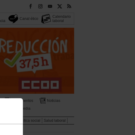
Calendario
Canal ético
ncia
laboral
Documentos
Noticias
Multimedia
Mujeres
Política social
Salud laboral