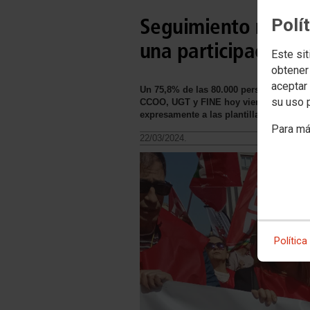
Seguimiento masivo
Polí
una participación 
Este sit
obtener
aceptar 
Un 75,8% de las 80.000 personas traba
su uso 
CCOO, UGT y FINE hoy viernes 22 de m
expresamente a las plantillas del secto
Para má
22/03/2024.
Política