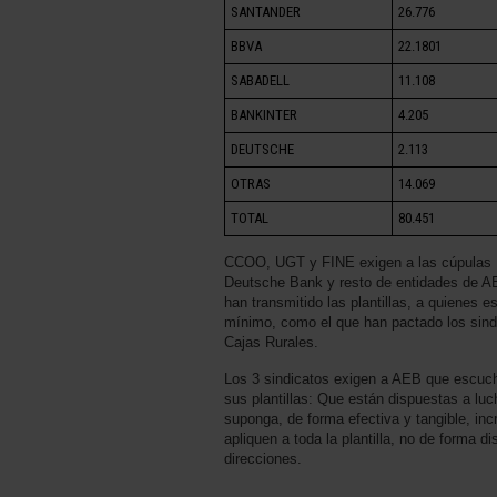
SANTANDER
26.776
BBVA
22.1801
SABADELL
11.108
BANKINTER
4.205
DEUTSCHE
2.113
OTRAS
14.069
TOTAL
80.451
CCOO, UGT y FINE exigen a las cúpulas 
Deutsche Bank y resto de entidades de A
han transmitido las plantillas, a quienes
mínimo, como el que han pactado los sind
Cajas Rurales.
Los 3 sindicatos exigen a AEB que escuch
sus plantillas: Que están dispuestas a lu
suponga, de forma efectiva y tangible, inc
apliquen a toda la plantilla, no de forma di
direcciones.