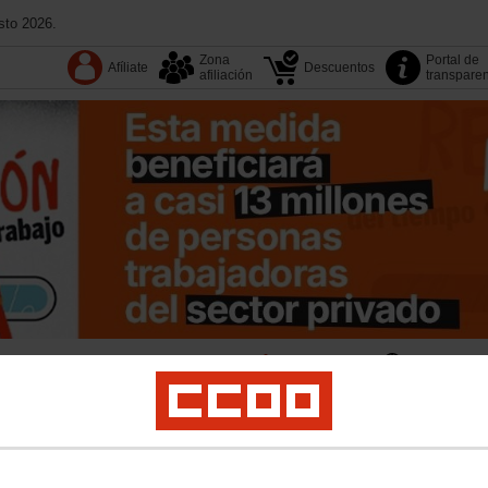
sto 2026.
Zona
Portal de
Afíliate
Descuentos
afiliación
transpare
XIII Congreso
Tu sindicato
Buscador
Sectores
n
Institucional
Jóvenes
Medio ambiente
Migraciones
Movimientos sociales
ad