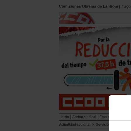
Comisiones Obreras de La Rioja
| 7 ago
Inicio
Acción sindical
Empleo
Formació
Actualidad sectorial
Servicios
Actualid