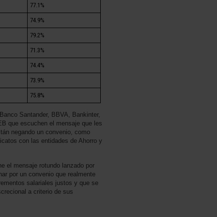
77.1%
74.9%
79.2%
71.3%
74.4%
73.9%
75.8%
Banco Santander, BBVA, Bankinter,
EB que escuchen el mensaje que les
 están negando un convenio, como
icatos con las entidades de Ahorro y
e el mensaje rotundo lanzado por
char por un convenio que realmente
rementos salariales justos y que se
screcional a criterio de sus