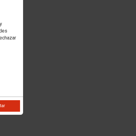
 y
edes
rechazar
tar