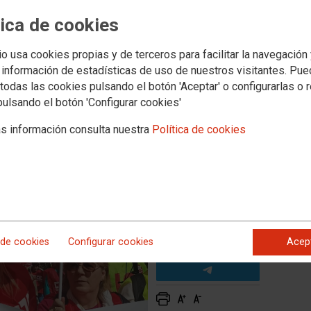
 de la huelga en Banca, con
tica de cookies
del 75,8%
io usa cookies propias y de terceros para facilitar la navegación
 información de estadísticas de uso de nuestros visitantes. Pu
todas las cookies pulsando el botón 'Aceptar' o configurarlas o 
jadoras de Banca han secundado la huelga convocada por
pulsando el botón 'Configurar cookies'
arzo. Los 3 sindicatos convocantes agradecemos
r el seguimiento de una convocatoria histórica.
s información consulta nuestra
Política de cookies
 de cookies
Configurar cookies
Acep