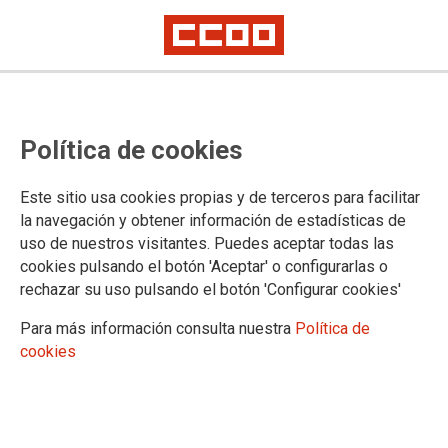
¡La Rioja Baja se levanta por su
Política de cookies
sanidad!
Este sitio usa cookies propias y de terceros para facilitar
Este sábado 26 de abril a las 19:00h nos vemos en Arnedo,
la navegación y obtener información de estadísticas de
en una gran manifestación comarcal. Vamos a gritar bien alto
uso de nuestros visitantes. Puedes aceptar todas las
que NO somos ciudadanos de segunda. Que queremos una
cookies pulsando el botón 'Aceptar' o configurarlas o
sanidad pública, cercana y de calidad. Que el Hospital de
rechazar su uso pulsando el botón 'Configurar cookies'
Calahorra se queda, con especialidades, con recursos y con
dignidad.
Para más información consulta nuestra
Política de
cookies
24/04/2025.
Como cada miércoles, ayer