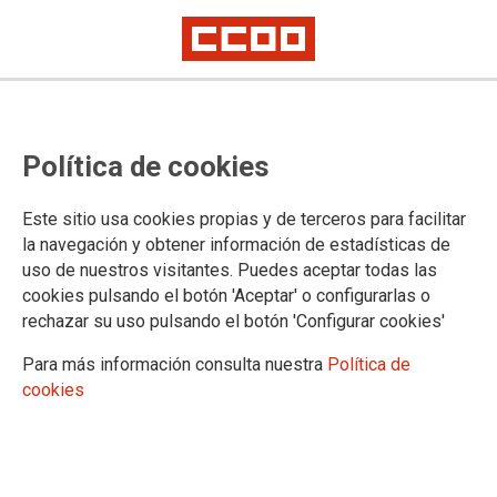
Asesoramiento en igualdad en las
Política de cookies
comarcas
Este sitio usa cookies propias y de terceros para facilitar
Desde CCOO La Rioja llevamos luchando durante años por
la navegación y obtener información de estadísticas de
la igualdad efectiva de mujeres y hombres. A través del área
uso de nuestros visitantes. Puedes aceptar todas las
de mujeres e igualdad, asesoramos y damos respuesta a
cookies pulsando el botón 'Aceptar' o configurarlas o
cualquier duda que pueda surgir sobre esta materia.
rechazar su uso pulsando el botón 'Configurar cookies'
31/05/2022.
Para más información consulta nuestra
Política de
cookies
Fruto de este trabajo y compromiso,
te informamos de los servicios y las
actuaciones que estamos llevando a
cabo en el
Gabinete de igualdad de
CCOO de La Rioja