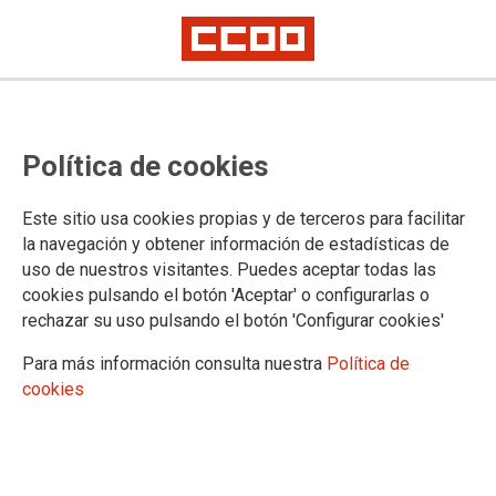
"La Plataforma Bienvenidos
Política de cookies
Refugiados pide transparencia en
la atención a menores migrantes y
Este sitio usa cookies propias y de terceros para facilitar
advierte del riesgo de un 'modelo
la navegación y obtener información de estadísticas de
uso de nuestros visitantes. Puedes aceptar todas las
ICE' en Europa"
cookies pulsando el botón 'Aceptar' o configurarlas o
rechazar su uso pulsando el botón 'Configurar cookies'
La Plataforma Bienvenidos Refugiados de La Rioja celebra
Para más información consulta nuestra
Política de
este Día de las Personas Refugiadas el éxito del proceso de
cookies
regularización —camino de las 900.000 solicitudes— y el
rechazo de Ribavellosa como centro de menores migrantes,
aunque advierte sobre la falta de transparencia en los fondos
para estos jóvenes y los riesgos del nuevo Pacto Europeo de