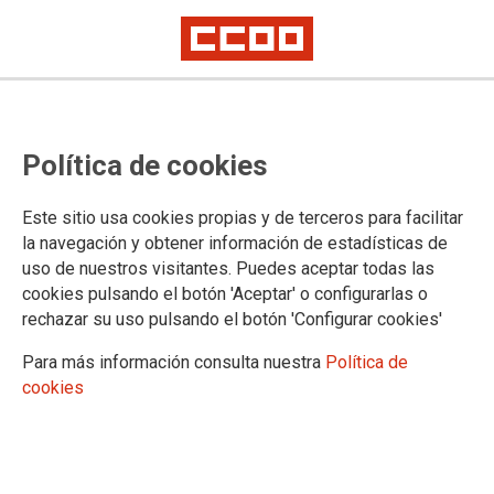
El Foro Social de La Rioja se
Política de cookies
moviliza contra la agresión militar
en Irán.
Este sitio usa cookies propias y de terceros para facilitar
la navegación y obtener información de estadísticas de
uso de nuestros visitantes. Puedes aceptar todas las
El Foro Social de La Rioja convoca a la ciudadanía bajo el
cookies pulsando el botón 'Aceptar' o configurarlas o
lema "Por la paz, contra la guerra imperialista". La
rechazar su uso pulsando el botón 'Configurar cookies'
organización denuncia la reciente ofensiva de Israel y EE.
UU. contra Irán como una "guerra de agresión ilegal" y exige
Para más información consulta nuestra
Política de
al Gobierno español que lidere el cese de las hostilidades,
cookies
abandone la OTAN y priorice la inversión social frente al
gasto militar.
12/03/2026.