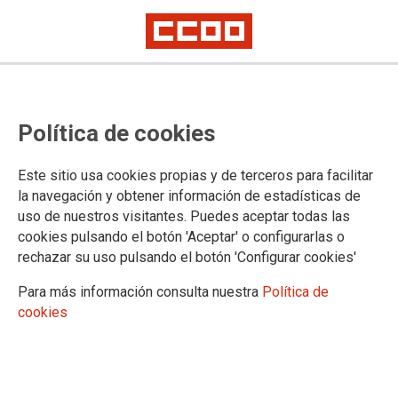
XIII Congreso CCOO de la Rioja
Política de cookies
14-04-2025
TEMAS
Este sitio usa cookies propias y de terceros para facilitar
la navegación y obtener información de estadísticas de
Imagenes del XII Congreso de CCOO de La Rioja celebrado el 11 de abril
uso de nuestros visitantes. Puedes aceptar todas las
de 2025 en Logroño.
cookies pulsando el botón 'Aceptar' o configurarlas o
rechazar su uso pulsando el botón 'Configurar cookies'
Para más información consulta nuestra
Política de
cookies